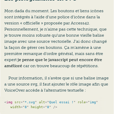
Mon dada du moment. Les boutons et liens icônes
sont intégrés à l’aide d’une police d’icône dans la
version « officielle » proposée par Access42.
Personnellement, je n’aime pas cette technique, que
je trouve moins robuste qu’une bonne vieille balise
image avec une source vectorielle. J’ai donc changé
la façon de gérer ces boutons. Ça m’amène à une
première remarque d’ordre général, mais sans être
expert
je pense que le javascript peut encore être
amélioré
car on trouve beaucoup de répétitions.
Pour information, il s’avère que si une balise image
a une source svg, il faut ajouter le rôle image afin que
VoiceOver accède à l’alternative textuelle :
<
img
src
=
"
*.svg
"
alt
=
"
Quel essai !
"
role
=
"
img
"
width
=
"
8
"
height
=
"
8
"
/>