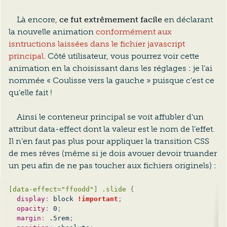
Là encore,
ce fut extrêmement facile
en déclarant
la nouvelle animation
conformément aux
isntructions laissées dans le fichier javascript
principal
. Côté utilisateur, vous pourrez voir cette
animation en la choisissant dans les réglages : je l’ai
nommée « Coulisse vers la gauche » puisque c’est ce
qu’elle fait !
Ainsi le conteneur principal se voit affubler d’un
attribut
data-effect
dont la valeur est le nom de l’effet.
Il n’en faut pas plus pour appliquer la transition CSS
de mes rêves (même si je dois avouer devoir truander
un peu afin de ne pas toucher aux fichiers originels) :
[data-effect="ffoodd"] .slide
{
display
:
 block 
!important
;
opacity
:
 0
;
margin
:
 .5rem
;