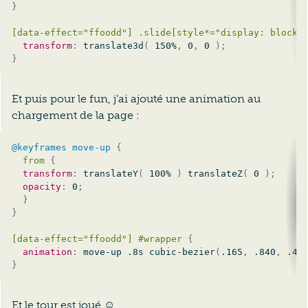
}
[data-effect="ffoodd"] .slide[style*="display: block"
transform
:
translate3d
(
 150%
,
 0
,
 0 
)
;
}
Et puis pour le fun, j’ai ajouté une animation au
chargement de la page :
@keyframes
 move-up
{
from
{
transform
:
translateY
(
 100% 
)
translateZ
(
 0 
)
;
opacity
:
 0
;
}
}
[data-effect="ffoodd"] #wrapper
{
animation
:
 move-up .8s 
cubic-bezier
(
.165
,
 .840
,
 .44
}
Et le tour est joué ☺.