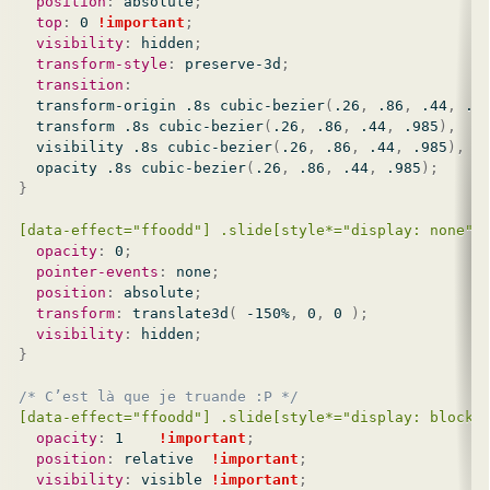
position
:
 absolute
;
top
:
 0 
!important
;
visibility
:
 hidden
;
transform-style
:
 preserve-3d
;
transition
:
  transform-origin .8s 
cubic-bezier
(
.26
,
 .86
,
 .44
,
 .9
  transform .8s 
cubic-bezier
(
.26
,
 .86
,
 .44
,
 .985
)
,
  visibility .8s 
cubic-bezier
(
.26
,
 .86
,
 .44
,
 .985
)
,
  opacity .8s 
cubic-bezier
(
.26
,
 .86
,
 .44
,
 .985
)
;
}
[data-effect="ffoodd"] .slide[style*="display: none"]
opacity
:
 0
;
pointer-events
:
 none
;
position
:
 absolute
;
transform
:
translate3d
(
 -150%
,
 0
,
 0 
)
;
visibility
:
 hidden
;
}
/* C’est là que je truande :P */
[data-effect="ffoodd"] .slide[style*="display: block"
opacity
:
 1    
!important
;
position
:
 relative  
!important
;
visibility
:
 visible 
!important
;