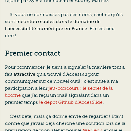
rejoint par Sylvie Duchateau et Audrey Maniez.
Si vous ne connaissez pas ces noms, sachez qu’ils
sont
incontournables dans le domaine de
l’accessibilité numérique en France
. Et c’est peu
dire !
Premier contact
Pour commencer, je tiens à signaler la manière tout à
fait
attractive
qu’a trouvé d’Access42 pour
communiquer sur ce nouvel outil : c’est suite à ma
participation à leur
jeu-concours : le secret de la
licorne
que j’ai reçu un mail signalant dans un
premier temps
le dépôt Github d’AccesSlide
.
C’est bête, mais ça donne envie de regarder ! Étant
donné que j’avais déjà cherché une solution lors de la
préparation de mon atelier pour le
WP Tech
et que je