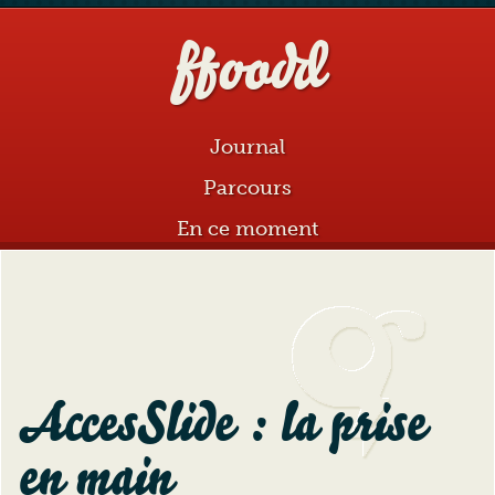
ffoodd
Aller au sommaire
Aller au contenu
Journal
Parcours
En ce moment
AccesSlide : la prise
en main