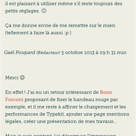
il est plaisant à utiliser même s’il reste toujours des
petits réglages. 🙂
Ça me donne envie de me remettre sur le mien
(tellement à faire là aussi :p )
Anc
Gaël Poupard
3 octobre 2013 à 09 h 31 min
(Rédacteur)
Merci 😉
En effet ! J’ai eu un retour intéressant de
Boris
Forconi
proposant de fixer le bandeau rouge par
exemple, et il me reste à affiner le chargement et les
performances de Typekit, ajouter une page mentions
légales, créer une présentation de mes travaux…
Mais je suis content, j’ai désormais l’impression