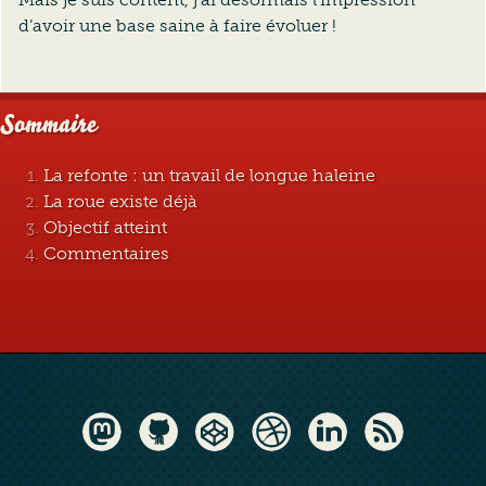
d’avoir une base saine à faire évoluer !
Sommaire
La refonte : un travail de longue haleine
La roue existe déjà
Objectif atteint
Commentaires
Mastodon
GitHub
CodePen
Dribbble
LinkedIn
RSS