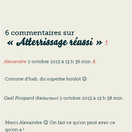
6 commentaires sur
« Atterrissage réussi »
⤴
Ancre vers ce c
Alexandre
2 octobre 2013 à 13 h 36 min
⚓
Comme d’hab, du superbe boulot 😉
Anc
Gaël Poupard
2 octobre 2013 à 13 h 38 min
(Rédacteur)
Merci Alexandre 😉 On fait ce qu’on peut avec ce
qu’on a !