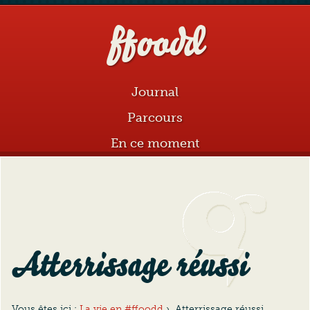
ffoodd
Aller au sommaire
Aller au contenu
Journal
Parcours
En ce moment
Atterrissage réussi
Vous êtes ici :
La vie en #ffoodd
›
Atterrissage réussi