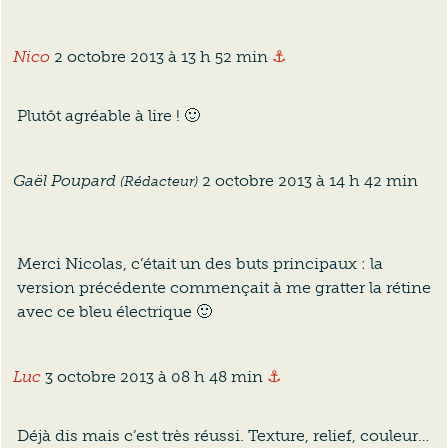
Ancre vers ce commen
Nico
2 octobre 2013 à 13 h 52 min
⚓
Plutôt agréable à lire ! 🙂
Anc
Gaël Poupard
2 octobre 2013 à 14 h 42 min
(Rédacteur)
Merci Nicolas, c’était un des buts principaux : la
version précédente commençait à me gratter la rétine
avec ce bleu électrique 🙂
Ancre vers ce comment
Luc
3 octobre 2013 à 08 h 48 min
⚓
Déjà dis mais c’est très réussi. Texture, relief, couleur…