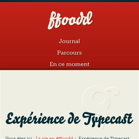
ffoodd
Aller au sommaire
Aller au contenu
Journal
Parcours
En ce moment
Expérience de Typecast
Vous êtes ici :
La vie en #ffoodd
›
Expérience de Typecast