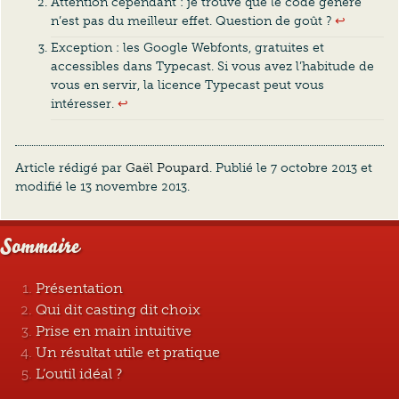
Attention cependant : je trouve que le code généré
n’est pas du meilleur effet. Question de goût ?
↩︎
Exception : les Google Webfonts, gratuites et
accessibles dans Typecast. Si vous avez l’habitude de
vous en servir, la licence Typecast peut vous
intéresser.
↩︎
Article rédigé par
Gaël Poupard
. Publié le
7 octobre 2013
et
modifié le
13 novembre 2013
.
Sommaire
Présentation
Qui dit casting dit choix
Prise en main intuitive
Un résultat utile et pratique
L’outil idéal ?