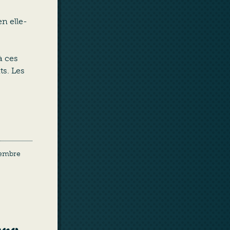
en elle-
à ces
ts. Les
vembre