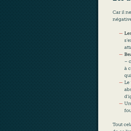
Car il n
négative
Le
s’
att
Be
– 
à 
qui
Le 
ab
d’
Une
fo
Tout cel