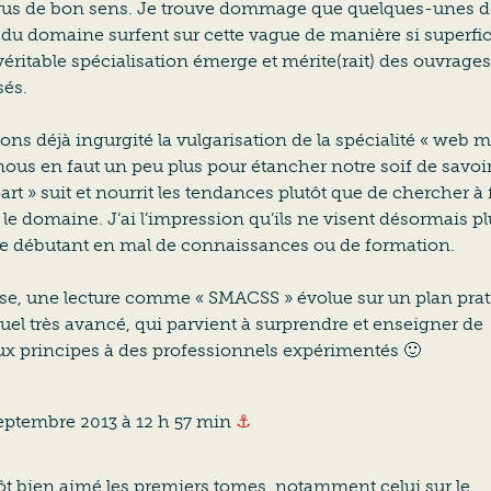
us de bon sens. Je trouve dommage que quelques-unes d
» du domaine surfent sur cette vague de manière si superfici
éritable spécialisation émerge et mérite(rait) des ouvrages
sés.
ns déjà ingurgité la vulgarisation de la spécialité « web m
nous en faut un peu plus pour étancher notre soif de savoir
rt » suit et nourrit les tendances plutôt que de chercher à 
le domaine. J’ai l’impression qu’ils ne visent désormais p
de débutant en mal de connaissances ou de formation.
rse, une lecture comme « SMACSS » évolue sur un plan prat
el très avancé, qui parvient à surprendre et enseigner de
x principes à des professionnels expérimentés 🙂
Ancre vers ce commentaire
eptembre 2013 à 12 h 57 min
⚓
tôt bien aimé les premiers tomes, notamment celui sur le