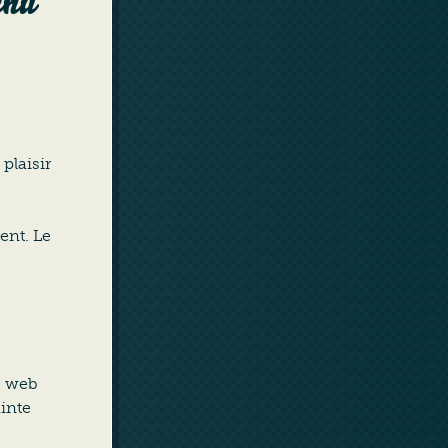
enu
plaisir
ent. Le
le web
ainte