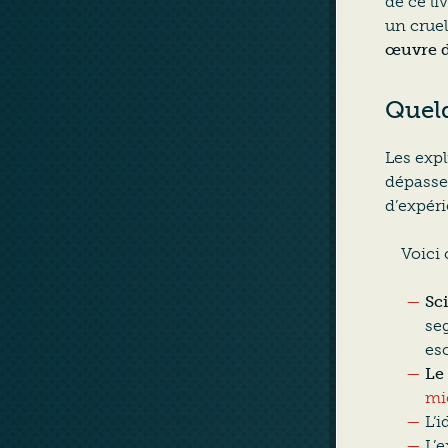
de ce li
un crue
œuvre d
Quel
Les expl
dépassen
d’expér
Voici 
Sc
seg
esc
Le
mi
L’i
L’e