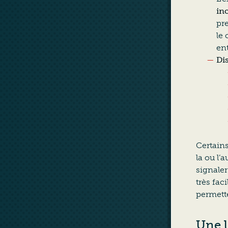
inc
pr
le 
ent
Dis
Certain
la ou l’
signaler
très fac
permett
Une l