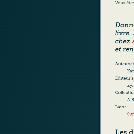
Vous êtes
Donnon
livre.
chez
et re
Auteur(s)
Ka
Éditeur(s
Eyr
Collectio
A B
Lien :
Sur
Les d