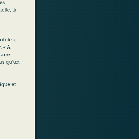
es
elle, là
obile »,
. « A
faire
lus qu’un
ique et