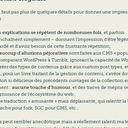
e faut pas plus de quelques détails pour donner une impre
 :
s explications se répètent de nombreuses fois
, et parfois
enchaînent simplement – donnant l’impression d’être lég
ardé et d’avoir besoin de cette frustrante répétition;
aucoup d’allusions péjoratives
sont faites aux CMS « popu
comparant WordPress à Tumblr, ignorant la capacité de W
créer des types de contenus grâce aux custom post types, e
, pour un livre traitant de la gestion de contenu, s’avère d
ton si délicieux des précédents ouvrages de la collection e
sent :
aucune touche d’humour
, et des traces de mépris o
ignorance de l’écosystème du web;
 traduction « amusante » mais déplaisante, qui ralentit la l
urche pour fork, SGC pour CMS, etc…
a peut sembler anecdotique mais a réellement ralenti ma l