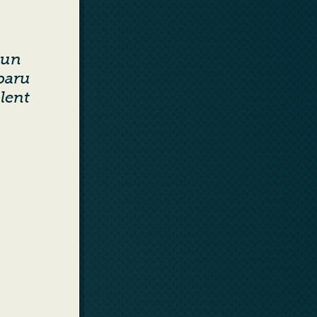
 un
 paru
lent