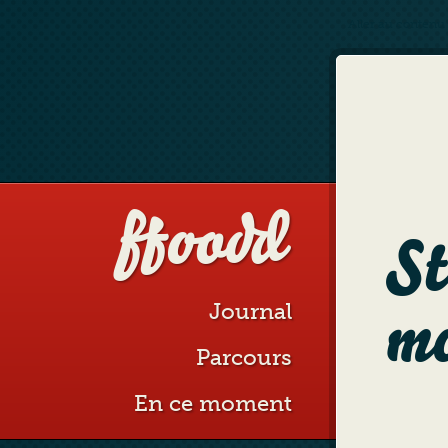
Aller au contenu
ffoodd
St
mo
Journal
Parcours
En ce moment