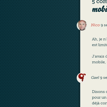
5 co
mobi
Nico
9 s
Ah, je n
est limit
J’avais 
mobile, 
Gael
9 s
Disons q
pour un 
déjà co