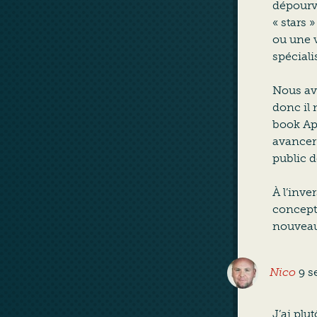
dépourv
« stars 
ou une v
spéciali
Nous avo
donc il 
book Apa
avancer 
public 
À l’inve
conceptu
nouveau
Nico
9 s
J’ai plu