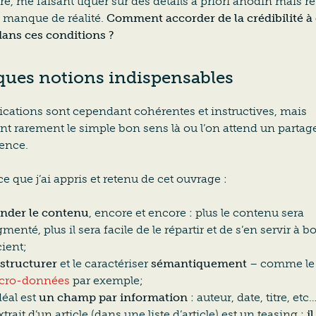
vre, me faisant tiquer sur des détails à priori anodin mais r
l manque de réalité.
Comment accorder de la crédibilité à 
ans ces conditions ?
ques notions indispensables
ications sont cependant cohérentes et instructives, mais
t rarement le simple bon sens là ou l’on attend un partag
ience.
ce que j’ai appris et retenu de cet ouvrage :
inder le contenu
, encore et encore : plus le contenu sera
menté, plus il sera facile de le répartir et de s’en servir à b
ient;
 structurer
et le caractériser
sémantiquement
– comme le 
cro-données
par exemple;
déal est
un champ par information
: auteur, date, titre, etc…
xtrait d’un article (dans une liste d’article) est un teasing :
il