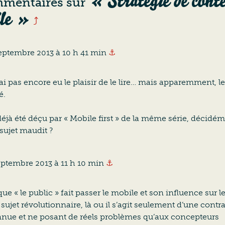
« Stratégie de cont
mmentaires sur
le »
⤴
Ancre vers ce commentaire
eptembre 2013 à 10 h 41 min
⚓
’ai pas encore eu le plaisir de le lire… mais apparemment, le 
é.
déjà été déçu par « Mobile first » de la même série, décidém
sujet maudit ?
Ancre vers ce commentaire
eptembre 2013 à 11 h 10 min
⚓
ue « le public » fait passer le mobile et son influence sur 
sujet révolutionnaire, là ou il s’agit seulement d’une contr
nnue et ne posant de réels problèmes qu’aux concepteurs