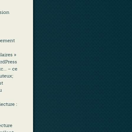
ssion
èrement
laires »
ordPress
tc… – ce
outeux;
st
u
ecture :
ecture