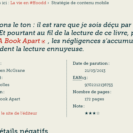
 ici :
La vie en #ffoodd
›
Stratégie de contenu mobile
s le ton : il est rare que je sois déçu par
 Et pourtant au fil de la lecture de ce livre,
A Book Apart
, les négligences s'accumu
ndent la lecture ennuyeuse.
 :
Date de parution :
ren McGrane
21/03/2013
) :
EAN
13 :
olles
9782212136753
n :
Nombre de pages :
ook Apart
172 pages
Note :
 le site de l’éditeur
★★★☆
étails négatifs