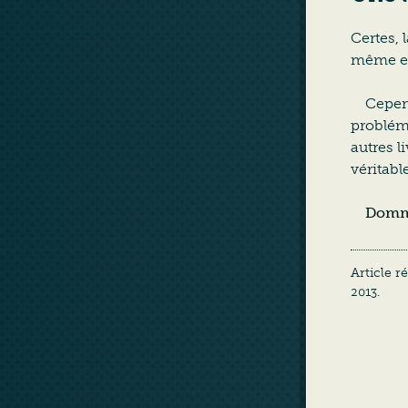
Certes, 
même es
Cepend
probléma
autres l
véritabl
Domm
Article r
2013
.