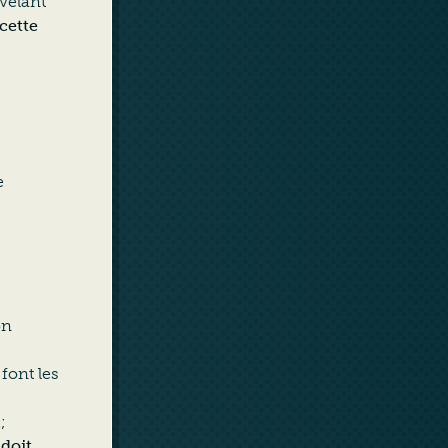
évélant
cette
e
on
font les
;
 doit