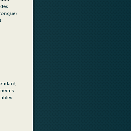
 des
tronquer
t
pendant,
imerais
sables