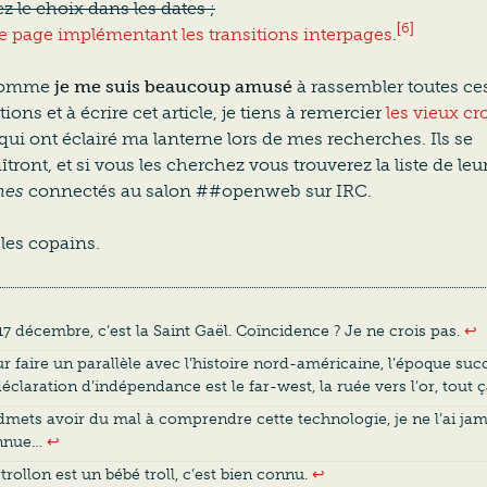
z le choix dans les dates ;
[6]
e page implémentant les transitions interpages
.
 Comme
je me suis beaucoup amusé
à rassembler toutes ce
ions et à écrire cet article, je tiens à remercier
les vieux c
qui ont éclairé ma lanterne lors de mes recherches. Ils se
tront, et si vous les cherchez vous trouverez la liste de leu
mes
connectés au salon
##openweb
sur IRC.
les copains.
17 décembre, c’est la Saint Gaël. Coïncidence ? Je ne crois pas.
↩︎
r faire un parallèle avec l’histoire nord-américaine, l’époque suc
déclaration d’indépendance est le far-west, la ruée vers l’or, tout
dmets avoir du mal à comprendre cette technologie, je ne l’ai jam
nnue…
↩︎
trollon est un bébé troll, c’est bien connu.
↩︎