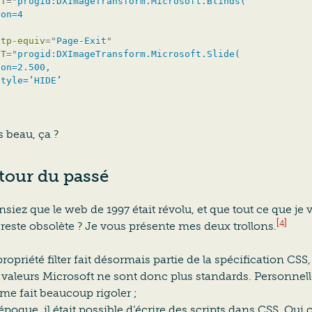
NT
=
"
progid:DXImageTransform.Microsoft.Blinds(

on=4

ttp-equiv
=
"
Page-Exit
"
NT
=
"
progid:DXImageTransform.Microsoft.Slide(

on=2.500,

tyle=’HIDE’

s beau, ça ?
tour du passé
siez que le web de 1997 était révolu, et que tout ce que je 
[4]
 reste obsolète ? Je vous présente mes deux trollons.
propriété
filter
fait désormais partie de la spécification CSS,
s valeurs Microsoft ne sont donc plus standards. Personnel
me fait beaucoup rigoler ;
’époque, il était possible d’écrire des scripts dans CSS. Oui 