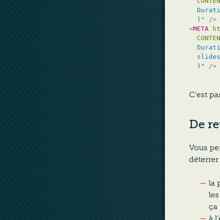
CONTE
  Durati
  )
"
/>
<
META
h
CONTE
  Durati
  slides
  )
"
/>
C’est pa
De re
Vous pen
déterrer
la 
le
ça 
à l