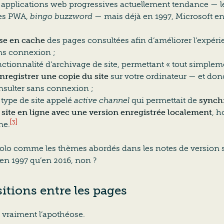
s applications web progressives actuellement tendance — l
es PWA,
bingo buzzword
— mais déjà en 1997, Microsoft en 
se en cache
des pages consultées afin d’améliorer l’expér
ns connexion ;
ctionnalité d’archivage de site, permettant « tout simplem
nregistrer une copie du site
sur votre ordinateur — et donc
nsulter sans connexion ;
 type de site appelé
active channel
qui permettait de
synch
 site en ligne avec une version enregistrée localement
, h
[3]
ne.
golo comme les thèmes abordés dans les notes de version s
n 1997 qu’en 2016, non ?
itions entre les pages
t vraiment l’apothéose.