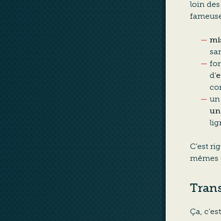
loin de
fameus
mi
sa
fon
d’
e
co
un
un
lig
C’est ri
mêmes e
Trans
Ça, c’es