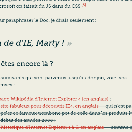
[5]
crosoft on faisait du JS dans du CSS.
ur paraphraser le Doc, je dirais seulement :
de d’IE, Marty !
êtes encore là ?
 survivants qui sont parvenus jusqu’au donjon, voici vos
nses :
page Wikipédia d’Internet Explorer 4 (en anglais)
;
site fabuleux pour découvrir IE4, en anglais
— qui n’est pa
ppeler ce fameux trombone pot de colle dans les produits 
 début des années 2000 ;
historique d’Internet Explorer 1 à 6, en anglais
— comme ça