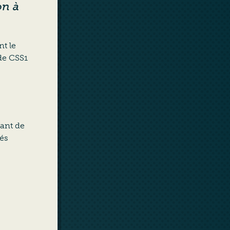
on à
nt le
 de CSS1
iant de
tés