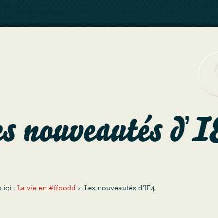
Aller au sommaire
s nouveautés dʼI
 ici :
La vie en #ffoodd
›
Les nouveautés dʼIE4