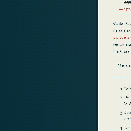
ave
un
Voilà.
informat
du web
reconnaî
nickna
Merci 
Le 
Pou
la 
J’a
co
Un 