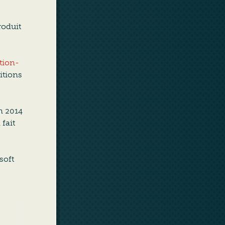
roduit
ation-
sitions
n 2014
 fait
soft