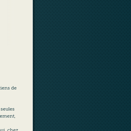
viens de
 seules
lement,
oui, chez