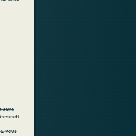
s sans
Microsoft
, vous