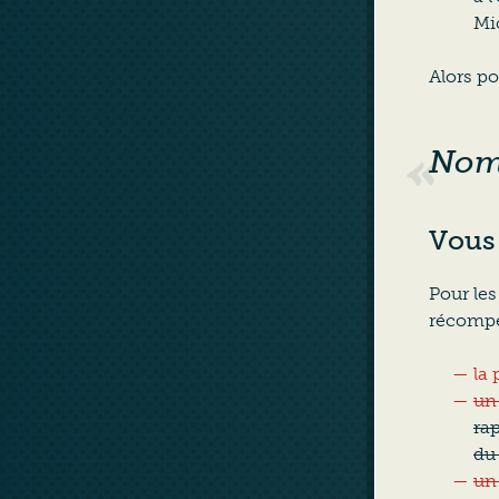
Mi
Alors po
Nom 
Vous 
Pour les
récompe
la 
un 
ra
du
un 