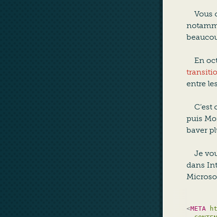
Vous 
notammen
beaucoup
En oct
transiti
entre le
C’est 
puis Moz
baver pl
Je vo
dans Int
Microsof
<
META
h