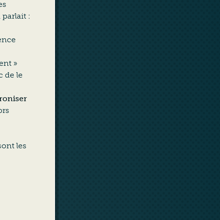
es
parlait :
ience
ent »
 de le
roniser
ors
ont les