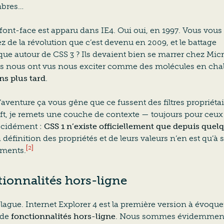
bres…
font-face
est apparu dans IE4. Oui oui, en 1997. Vous vous
 de la révolution que c’est devenu en 2009, et le battage
ue autour de CSS 3 ? Ils devaient bien se marrer chez Micr
ls nous ont vus nous exciter comme des molécules en cha
ns plus tard
.
d’aventure ça vous gêne que ce fussent des filtres propriéta
ft, je remets une couche de contexte — toujours pour ceux
écidément :
CSS 1 n’existe officiellement que depuis quel
a définition des propriétés et de leurs valeurs n’en est qu’à 
[2]
ements.
ionnalités hors-ligne
lague. Internet Explorer 4 est la première version à évoquer
 de
fonctionnalités hors-ligne
. Nous sommes évidemment