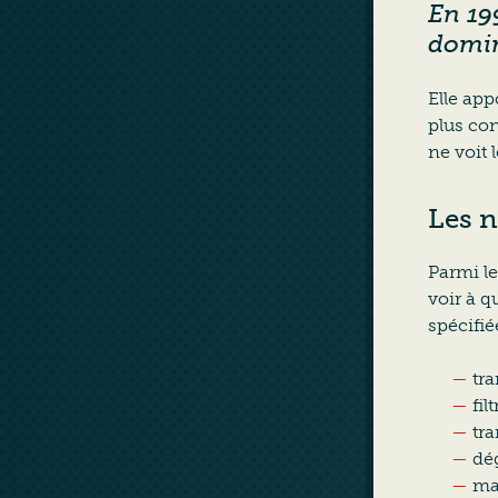
En 19
domin
Elle app
plus con
ne voit 
Les 
Parmi le
voir à q
spécifi
tr
fil
tra
dé
ma