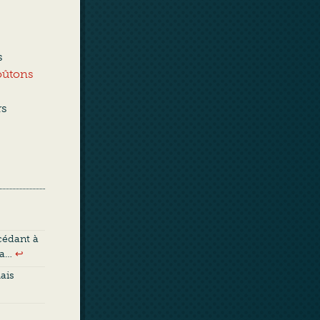
s
roûtons
rs
cédant à
 ça…
↩︎
ais