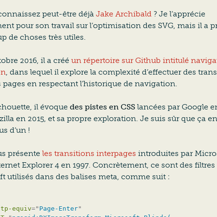
connaissez peut-être déjà
Jake Archibald
? Je l’apprécie
t pour son travail sur l’optimisation des SVG, mais il a p
 de choses très utiles.
obre 2016, il a créé
un répertoire sur Github intitulé navig
on
, dans lequel il explore la complexité d’effectuer des tran
s pages en respectant l’historique de navigation.
chouette, il évoque
des pistes en CSS
lancées par Google e
illa en 2015, et sa propre exploration. Je suis sûr que ça en
us d’un !
us présente
les transitions interpages
introduites par Micro
ernet Explorer 4 en 1997. Concrètement, ce sont des filtres
t utilisés dans des balises
meta
, comme suit :
ttp-equiv
=
"
Page-Enter
"