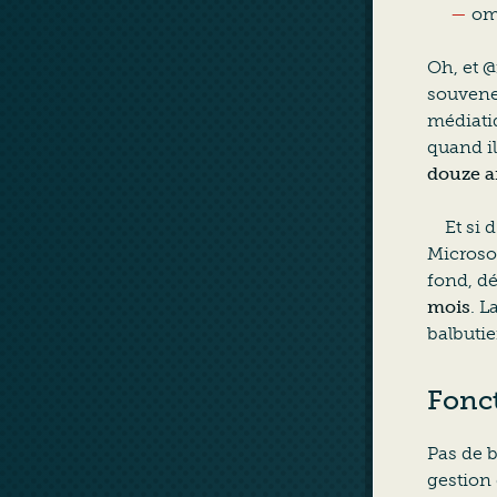
om
Oh, et
@
souvenez
médiatiq
quand i
douze a
Et si 
Microso
fond, d
mois
. L
balbuti
Fonct
Pas de b
gestion