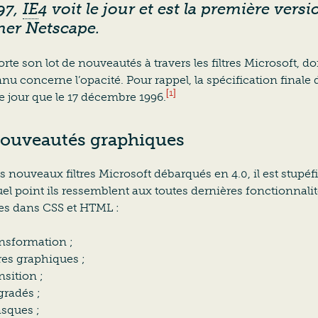
97,
IE
4 voit le jour et est la première versi
er Netscape.
orte son lot de nouveautés à travers les filtres Microsoft, do
nu concerne l’opacité. Pour rappel, la spécification finale
[1]
le jour que le 17 décembre 1996.
nouveautés graphiques
s nouveaux filtres Microsoft débarqués en 4.0, il est stupéf
uel point ils ressemblent aux toutes dernières fonctionnali
ées dans CSS et HTML :
ansformation ;
tres graphiques ;
nsition ;
gradés ;
sques ;