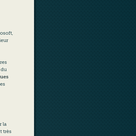
osoft,
leur
ires
 du
ques
ses
 la
 très