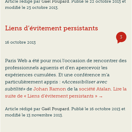
Article rédigé par
Gaël Poupard
. Publié le
22 octobre 2013
et
modifié le
23 octobre 2013
.
Liens d’évitement persistants
3
com
16 octobre 2013
Paris Web a été pour moi l’occasion de rencontrer des
professionnels aguerris et d’en apercevoir les
expériences cumulées. Et une conférence m’a
particulièrement appris :
«Accessibiliser avec
subtilité»
de
Johan Ramon
de la
société Atalan
.
Lire la
suite de « Liens d’évitement persistants » →
Article rédigé par
Gaël Poupard
. Publié le
16 octobre 2013
et
modifié le
13 novembre 2013
.