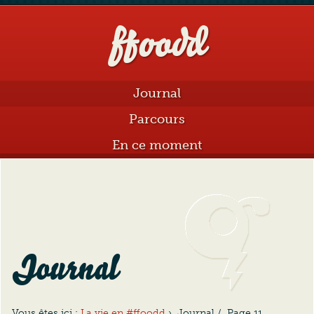
ffoodd
Aller au contenu
Journal
Parcours
En ce moment
Journal
Vous êtes ici :
La vie en #ffoodd
›
Journal
/
Page 11