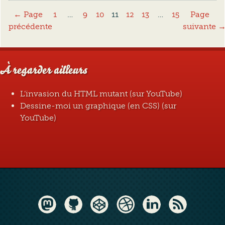
← Page
Page
1
…
Page
9
Page
10
Page
11
Page
12
Page
13
…
Page
15
Page
précédente
suivante 
À regarder ailleurs
L’invasion du HTML mutant (sur YouTube)
Dessine-moi un graphique (en CSS) (sur
YouTube)
Mastodon
GitHub
CodePen
Dribbble
LinkedIn
RSS